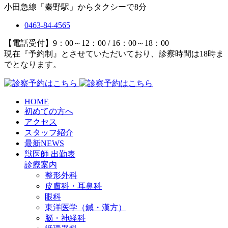
小田急線「秦野駅」からタクシーで8分
0463-84-4565
【電話受付】9：00～12：00 / 16：00～18：00
現在『予約制』とさせていただいており、診察時間は18時ま
でとなります。
HOME
初めての方へ
アクセス
スタッフ紹介
最新NEWS
獣医師 出勤表
診療案内
整形外科
皮膚科・耳鼻科
眼科
東洋医学（鍼・漢方）
脳・神経科