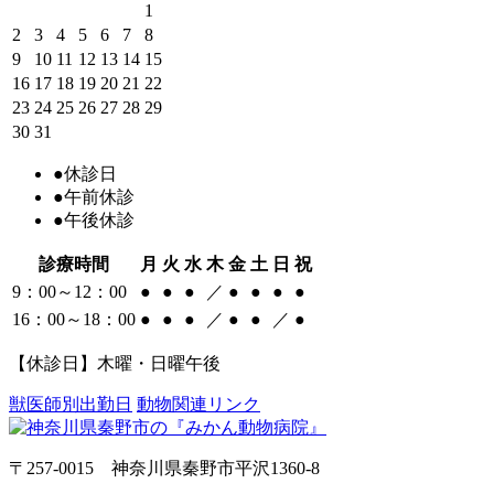
1
2
3
4
5
6
7
8
9
10
11
12
13
14
15
16
17
18
19
20
21
22
23
24
25
26
27
28
29
30
31
●
休診日
●
午前休診
●
午後休診
診療時間
月
火
水
木
金
土
日
祝
9：00～12：00
●
●
●
／
●
●
●
●
16：00～18：00
●
●
●
／
●
●
／
●
【休診日】木曜・日曜午後
獣医師別出勤日
動物関連リンク
〒257-0015 神奈川県秦野市平沢1360-8