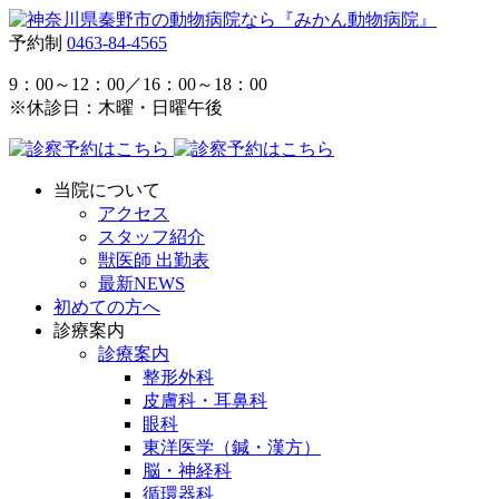
予約制
0463-84-4565
9：00～12：00／16：00～18：00
※休診日：木曜・日曜午後
当院について
アクセス
スタッフ紹介
獣医師 出勤表
最新NEWS
初めての方へ
診療案内
診療案内
整形外科
皮膚科・耳鼻科
眼科
東洋医学（鍼・漢方）
脳・神経科
循環器科