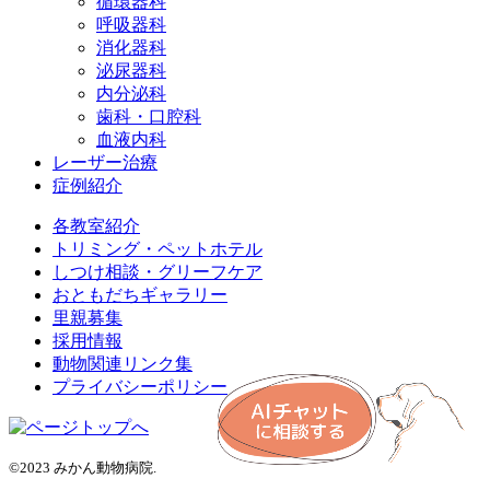
循環器科
呼吸器科
消化器科
泌尿器科
内分泌科
歯科・口腔科
血液内科
レーザー治療
症例紹介
各教室紹介
トリミング・ペットホテル
しつけ相談・グリーフケア
おともだちギャラリー
里親募集
採用情報
動物関連リンク集
プライバシーポリシー
©2023 みかん動物病院.