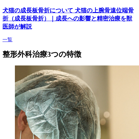
犬猫の成長板骨折について 犬猫の上腕骨遠位端骨
折（成長板骨折）｜成長への影響と精密治療を獣
医師が解説
一覧
整形外科治療3つの特徴