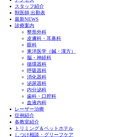
スタッフ紹介
獣医師 出勤表
最新NEWS
診療案内
整形外科
皮膚科・耳鼻科
眼科
東洋医学（鍼・漢方）
脳・神経科
循環器科
呼吸器科
消化器科
泌尿器科
内分泌科
歯科・口腔科
血液内科
レーザー治療
症例紹介
各教室紹介
トリミング＆ペットホテル
しつけ相談・グリーフケア