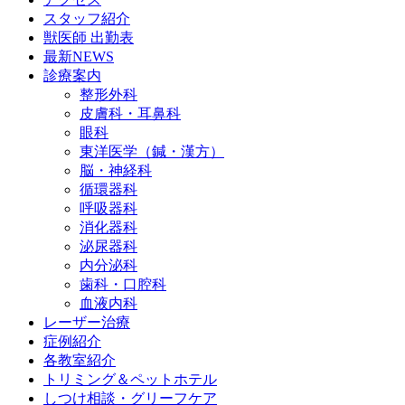
スタッフ紹介
獣医師 出勤表
最新NEWS
診療案内
整形外科
皮膚科・耳鼻科
眼科
東洋医学（鍼・漢方）
脳・神経科
循環器科
呼吸器科
消化器科
泌尿器科
内分泌科
歯科・口腔科
血液内科
レーザー治療
症例紹介
各教室紹介
トリミング＆ペットホテル
しつけ相談・グリーフケア