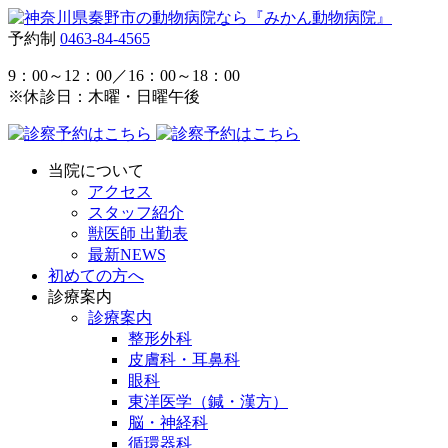
予約制
0463-84-4565
9：00～12：00／16：00～18：00
※休診日：木曜・日曜午後
当院について
アクセス
スタッフ紹介
獣医師 出勤表
最新NEWS
初めての方へ
診療案内
診療案内
整形外科
皮膚科・耳鼻科
眼科
東洋医学（鍼・漢方）
脳・神経科
循環器科