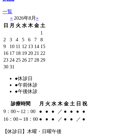
一覧
«
2026年8月
»
日
月
火
水
木
金
土
1
2
3
4
5
6
7
8
9
10
11
12
13
14
15
16
17
18
19
20
21
22
23
24
25
26
27
28
29
30
31
●
休診日
●
午前休診
●
午後休診
診療時間
月
火
水
木
金
土
日
祝
9：00～12：00
●
●
●
／
●
●
●
●
16：00～18：00
●
●
●
／
●
●
／
●
【休診日】木曜・日曜午後