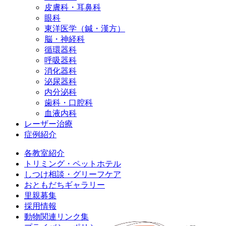
皮膚科・耳鼻科
眼科
東洋医学（鍼・漢方）
脳・神経科
循環器科
呼吸器科
消化器科
泌尿器科
内分泌科
歯科・口腔科
血液内科
レーザー治療
症例紹介
各教室紹介
トリミング・ペットホテル
しつけ相談・グリーフケア
おともだちギャラリー
里親募集
採用情報
動物関連リンク集