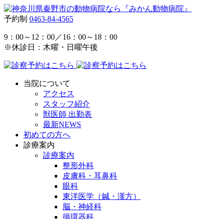
予約制
0463-84-4565
9：00～12：00／16：00～18：00
※休診日：木曜・日曜午後
当院について
アクセス
スタッフ紹介
獣医師 出勤表
最新NEWS
初めての方へ
診療案内
診療案内
整形外科
皮膚科・耳鼻科
眼科
東洋医学（鍼・漢方）
脳・神経科
循環器科