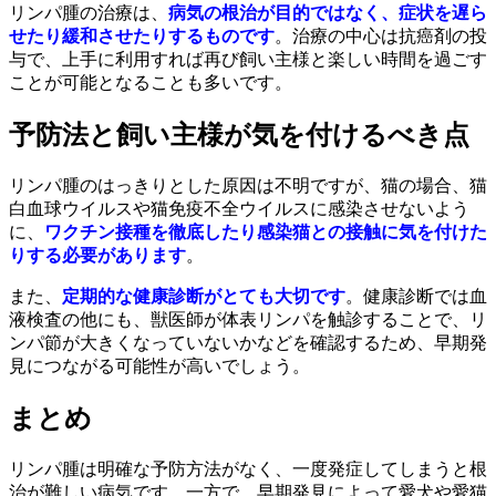
リンパ腫の治療は、
病気の根治が目的ではなく、症状を遅ら
せたり緩和させたりするものです
。治療の中心は抗癌剤の投
与で、上手に利用すれば再び飼い主様と楽しい時間を過ごす
ことが可能となることも多いです。
予防法と飼い主様が気を付けるべき点
リンパ腫のはっきりとした原因は不明ですが、猫の場合、猫
白血球ウイルスや猫免疫不全ウイルスに感染させないよう
に、
ワクチン接種を徹底したり感染猫との接触に気を付けた
りする必要があります
。
また、
定期的な健康診断がとても大切です
。健康診断では血
液検査の他にも、獣医師が体表リンパを触診することで、リ
ンパ節が大きくなっていないかなどを確認するため、早期発
見につながる可能性が高いでしょう。
まとめ
リンパ腫は明確な予防方法がなく、一度発症してしまうと根
治が難しい病気です。一方で、早期発見によって愛犬や愛猫