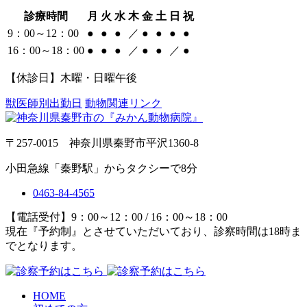
診療時間
月
火
水
木
金
土
日
祝
9：00～12：00
●
●
●
／
●
●
●
●
16：00～18：00
●
●
●
／
●
●
／
●
【休診日】木曜・日曜午後
獣医師別出勤日
動物関連リンク
〒257-0015 神奈川県秦野市平沢1360-8
小田急線「秦野駅」からタクシーで8分
0463-84-4565
【電話受付】9：00～12：00 / 16：00～18：00
現在『予約制』とさせていただいており、診察時間は18時ま
でとなります。
HOME