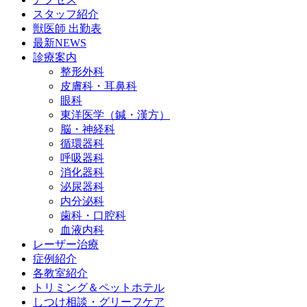
スタッフ紹介
獣医師 出勤表
最新NEWS
診療案内
整形外科
皮膚科・耳鼻科
眼科
東洋医学（鍼・漢方）
脳・神経科
循環器科
呼吸器科
消化器科
泌尿器科
内分泌科
歯科・口腔科
血液内科
レーザー治療
症例紹介
各教室紹介
トリミング＆ペットホテル
しつけ相談・グリーフケア