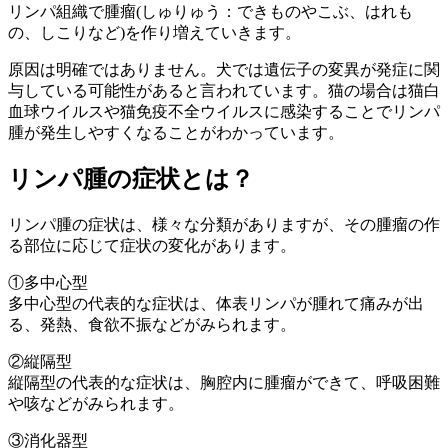
リンパ組織で腫瘤(しゅりゅう：できものやこぶ、はれも
の、しこりなど)を作り増えていきます。
原因は明確ではありません。犬では遺伝子の変異が発症に関
与している可能性があると言われています。猫の場合は猫白
血球ウイルスや猫免疫不全ウイルスに感染することでリンパ
腫が発生しやすくなることがわかっています。
リンパ腫の症状とは？
リンパ腫の症状は、様々な分類がありますが、その腫瘤の作
る部位に応じて症状の変化があります。
①多中心型
多中心型の代表的な症状は、体表リンパが腫れて痛みが出
る、発熱、食欲不振などがみられます。
②縦隔型
縦隔型の代表的な症状は、胸腔内に腫瘤ができて、呼吸困難
や咳などがみられます。
③消化器型