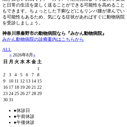
と日常の生活を楽しく送ることができる可能性を高めること
もできます。ちょっとした下痢などにもリンパ腫が潜んでい
る可能性もあるため、気になる症状があればすぐに動物病院
を受診しましょう。
神奈川県秦野市の動物病院なら『みかん動物病院』
みかん動物病院の診療案内はこちらから
ALL
«
2026年8月
»
日
月
火
水
木
金
土
1
2
3
4
5
6
7
8
9
10
11
12
13
14
15
16
17
18
19
20
21
22
23
24
25
26
27
28
29
30
31
●
休診日
●
午前休診
●
午後休診