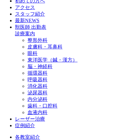
初めての方へ
アクセス
スタッフ紹介
最新NEWS
獣医師 出勤表
診療案内
整形外科
皮膚科・耳鼻科
眼科
東洋医学（鍼・漢方）
脳・神経科
循環器科
呼吸器科
消化器科
泌尿器科
内分泌科
歯科・口腔科
血液内科
レーザー治療
症例紹介
各教室紹介