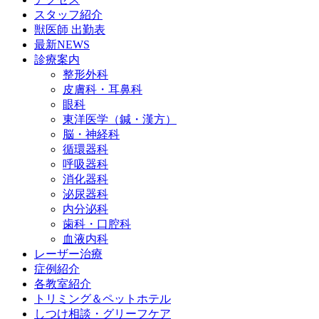
スタッフ紹介
獣医師 出勤表
最新NEWS
診療案内
整形外科
皮膚科・耳鼻科
眼科
東洋医学（鍼・漢方）
脳・神経科
循環器科
呼吸器科
消化器科
泌尿器科
内分泌科
歯科・口腔科
血液内科
レーザー治療
症例紹介
各教室紹介
トリミング＆ペットホテル
しつけ相談・グリーフケア