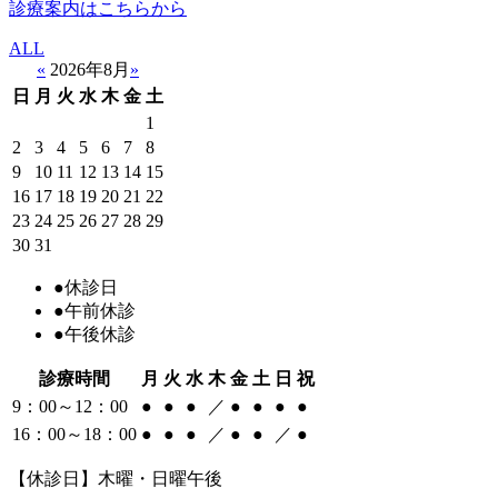
診療案内はこちらから
ALL
«
2026年8月
»
日
月
火
水
木
金
土
1
2
3
4
5
6
7
8
9
10
11
12
13
14
15
16
17
18
19
20
21
22
23
24
25
26
27
28
29
30
31
●
休診日
●
午前休診
●
午後休診
診療時間
月
火
水
木
金
土
日
祝
9：00～12：00
●
●
●
／
●
●
●
●
16：00～18：00
●
●
●
／
●
●
／
●
【休診日】木曜・日曜午後