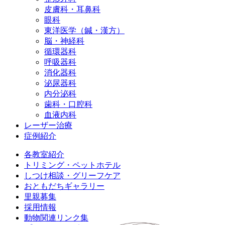
皮膚科・耳鼻科
眼科
東洋医学（鍼・漢方）
脳・神経科
循環器科
呼吸器科
消化器科
泌尿器科
内分泌科
歯科・口腔科
血液内科
レーザー治療
症例紹介
各教室紹介
トリミング・ペットホテル
しつけ相談・グリーフケア
おともだちギャラリー
里親募集
採用情報
動物関連リンク集