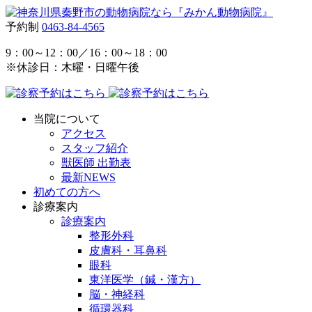
予約制
0463-84-4565
9：00～12：00／16：00～18：00
※休診日：木曜・日曜午後
当院について
アクセス
スタッフ紹介
獣医師 出勤表
最新NEWS
初めての方へ
診療案内
診療案内
整形外科
皮膚科・耳鼻科
眼科
東洋医学（鍼・漢方）
脳・神経科
循環器科