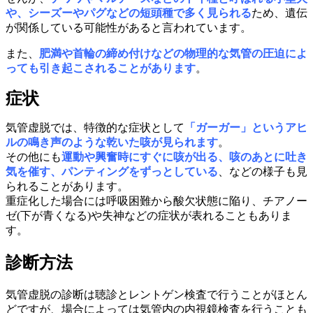
や、シーズーやパグなどの短頭種で多く見られる
ため、遺伝
が関係している可能性があると言われています。
また、
肥満や首輪の締め付けなどの物理的な気管の圧迫によ
っても引き起こされることがあります
。
症状
気管虚脱では、特徴的な症状として
「ガーガー」というアヒ
ルの鳴き声のような乾いた咳が見られます
。
その他にも
運動や興奮時にすぐに咳が出る、咳のあとに吐き
気を催す、パンティングをずっとしている
、などの様子も見
られることがあります。
重症化した場合には呼吸困難から酸欠状態に陥り、チアノー
ゼ(下が青くなる)や失神などの症状が表れることもありま
す。
診断方法
気管虚脱の診断は聴診とレントゲン検査で行うことがほとん
どですが、場合によっては気管内の内視鏡検査を行うことも