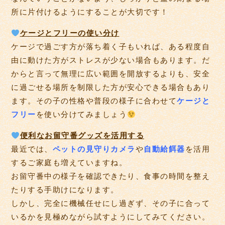
所に片付けるようにすることが大切です！
ケージとフリーの使い分け
ケージで過ごす方が落ち着く子もいれば、ある程度自
由に動けた方がストレスが少ない場合もあります。だ
からと言って無理に広い範囲を開放するよりも、安全
に過ごせる場所を制限した方が安心できる場合もあり
ます。その子の性格や普段の様子に合わせて
ケージと
フリー
を使い分けてみましょう
便利なお留守番グッズを活用する
最近では、
ペットの見守りカメラ
や
自動給餌器
を活用
するご家庭も増えていますね。
お留守番中の様子を確認できたり、食事の時間を整え
たりする手助けになります。
しかし、完全に機械任せにし過ぎず、その子に合って
いるかを見極めながら試すようにしてみてください。