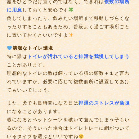
器をひとつだけ置くのではなく、できれば
複数の場所
に用意
しておくと安心です
倒してしまったり、飲みたい場所まで移動しづらくな
ったりすることもあるため、普段よく過ごす場所ごと
に置いておくといいですよ
清潔なトイレ環境
特に猫は
トイレが汚れていると排泄を我慢してしまう
ことがあります。
理想的なトイレの数は飼っている猫の頭数＋１と言わ
れていますが、必要に応じて複数個所に設置してあげ
てもいいでしょう。
また、犬でも長時間になる日は
排泄のストレスが負担
になることがあります。
暇になるとペットシーツを破いて遊んでしまう子もい
るので、そういった場合はトイレトレーに網がついて
いるタイプを選ぶといいですね