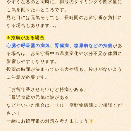
やすくなるのと同時に、排泄のタイミングや飲水量に
も気を配りたいところです。
見た目には元気そうでも、長時間のお留守番が負担に
なる場合もあります…。
⚠
持病がある場合
心臓や呼吸器の病気、腎臓病、糖尿病などの持病
があ
る場合は、お留守番中の温度変化や水分不足が体調に
影響しやすくなります。
投薬の時間が決まっている犬や猫も、抜けがないよう
に注意が必要です。
「お留守番させたいけど持病がある」
「最近食欲や元気に波がある」
などといった場合は、ぜひ一度動物病院にご相談くだ
さい！
一緒にお留守番の対策を考えましょう