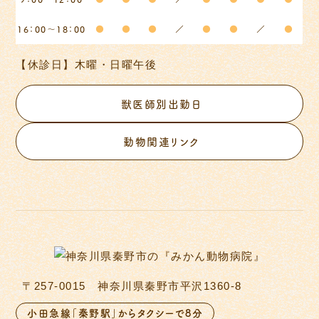
16：00～18：00
●
●
●
／
●
●
／
●
【休診日】木曜・日曜午後
獣医師別出勤日
動物関連リンク
〒257-0015 神奈川県秦野市平沢1360-8
小田急線「秦野駅」からタクシーで8分