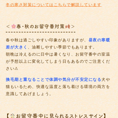
冬の寒さ対策についてはこちらで解説しています
＜
春・秋のお留守番対策
＞
春や秋は過ごしやすい印象がありますが、
昼夜の寒暖
差が大きく
、油断しやすい季節でもあります。
朝晩は冷えるのに日中は暑くなり、お留守番中の室温
が予想以上に変化してしまう日もあるのでご注意くだ
さい⚠
換毛期と重なることで体調や気分が不安定になる
犬や
猫もいるため、快適な温度と落ち着ける環境の両方を
意識してあげましょう。
【
お留守番中に見られるストレスサイン】