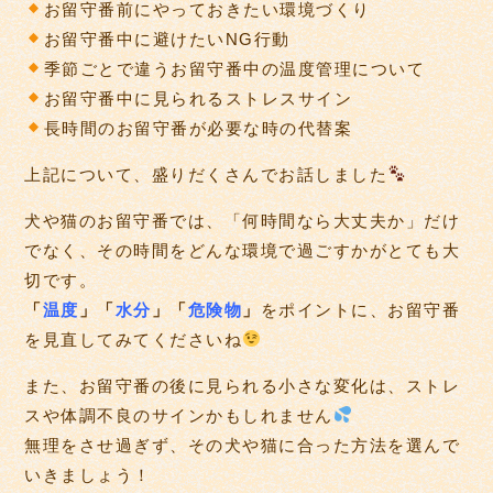
お留守番前にやっておきたい環境づくり
お留守番中に避けたいNG行動
季節ごとで違うお留守番中の温度管理について
お留守番中に見られるストレスサイン
長時間のお留守番が必要な時の代替案
上記について、盛りだくさんでお話しました
犬や猫のお留守番では、「何時間なら大丈夫か」だけ
でなく、その時間をどんな環境で過ごすかがとても大
切です。
「
温度
」「
水分
」「
危険物
」
をポイントに、お留守番
を見直してみてくださいね
また、お留守番の後に見られる小さな変化は、ストレ
スや体調不良のサインかもしれません
無理をさせ過ぎず、その犬や猫に合った方法を選んで
いきましょう！