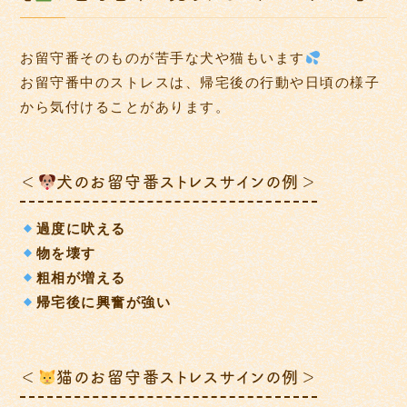
お留守番そのものが苦手な犬や猫もいます
お留守番中のストレスは、帰宅後の行動や日頃の様子
から気付けることがあります。
＜
犬のお留守番ストレスサインの例＞
過度に吠える
物を壊す
粗相が増える
帰宅後に興奮が強い
＜
猫のお留守番ストレスサインの例＞