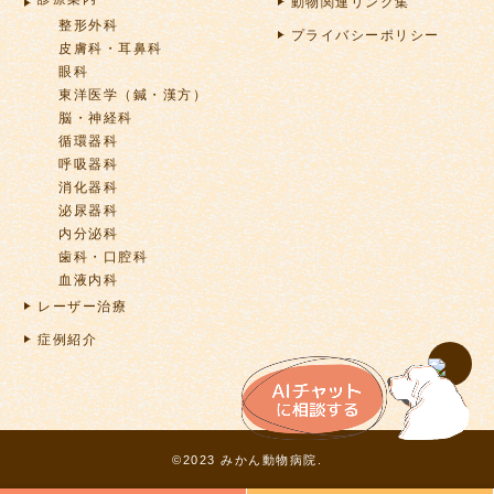
動物関連リンク集
整形外科
プライバシーポリシー
皮膚科・耳鼻科
眼科
東洋医学（鍼・漢方）
脳・神経科
循環器科
呼吸器科
消化器科
泌尿器科
内分泌科
歯科・口腔科
血液内科
レーザー治療
症例紹介
©2023 みかん動物病院.