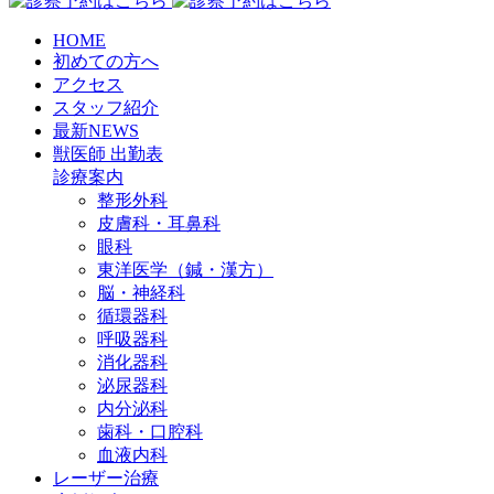
HOME
初めての方へ
アクセス
スタッフ紹介
最新NEWS
獣医師 出勤表
診療案内
整形外科
皮膚科・耳鼻科
眼科
東洋医学（鍼・漢方）
脳・神経科
循環器科
呼吸器科
消化器科
泌尿器科
内分泌科
歯科・口腔科
血液内科
レーザー治療