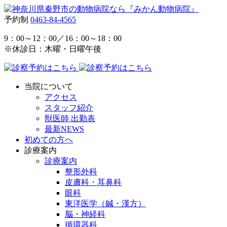
予約制
0463-84-4565
9：00～12：00／16：00～18：00
※休診日：木曜・日曜午後
当院について
アクセス
スタッフ紹介
獣医師 出勤表
最新NEWS
初めての方へ
診療案内
診療案内
整形外科
皮膚科・耳鼻科
眼科
東洋医学（鍼・漢方）
脳・神経科
循環器科