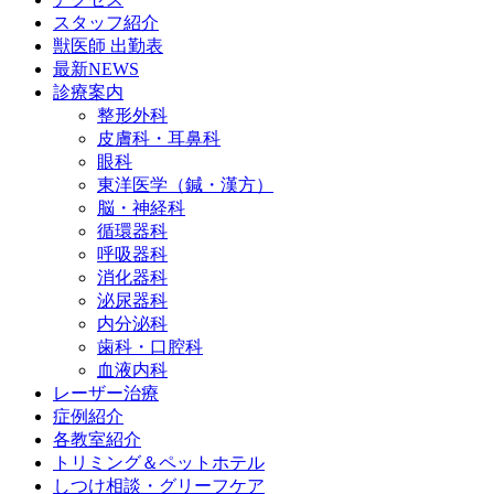
スタッフ紹介
獣医師 出勤表
最新NEWS
診療案内
整形外科
皮膚科・耳鼻科
眼科
東洋医学（鍼・漢方）
脳・神経科
循環器科
呼吸器科
消化器科
泌尿器科
内分泌科
歯科・口腔科
血液内科
レーザー治療
症例紹介
各教室紹介
トリミング＆ペットホテル
しつけ相談・グリーフケア