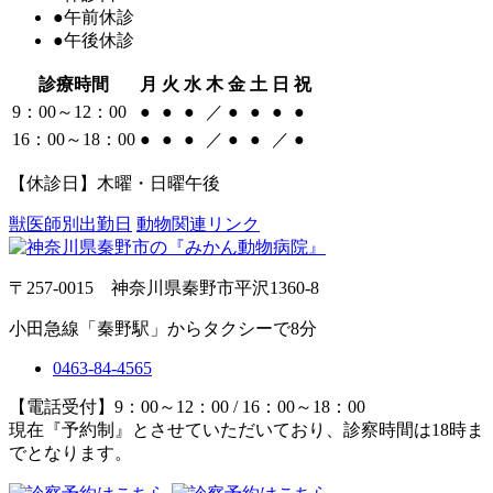
●
午前休診
●
午後休診
診療時間
月
火
水
木
金
土
日
祝
9：00～12：00
●
●
●
／
●
●
●
●
16：00～18：00
●
●
●
／
●
●
／
●
【休診日】木曜・日曜午後
獣医師別出勤日
動物関連リンク
〒257-0015 神奈川県秦野市平沢1360-8
小田急線「秦野駅」からタクシーで8分
0463-84-4565
【電話受付】9：00～12：00 / 16：00～18：00
現在『予約制』とさせていただいており、診察時間は18時ま
でとなります。