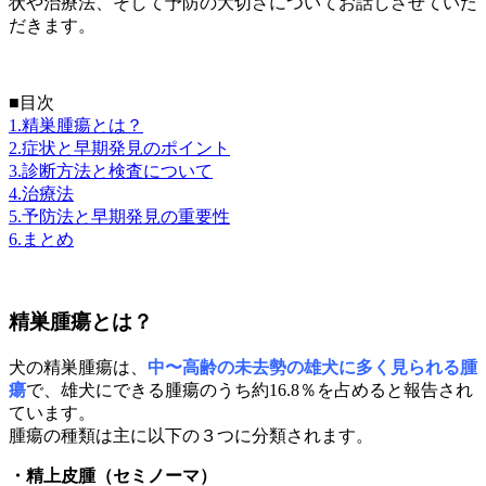
状や治療法、そして予防の大切さについてお話しさせていた
だきます。
■目次
1.精巣腫瘍とは？
2.症状と早期発見のポイント
3.診断方法と検査について
4.治療法
5.予防法と早期発見の重要性
6.まとめ
精巣腫瘍とは？
犬の精巣腫瘍は、
中〜高齢の未去勢の雄犬に多く見られる腫
瘍
で、雄犬にできる腫瘍のうち約16.8％を占めると報告され
ています。
腫瘍の種類は主に以下の３つに分類されます。
・精上皮腫（セミノーマ）