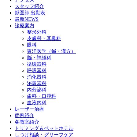
スタッフ紹介
獣医師 出勤表
最新NEWS
診療案内
整形外科
皮膚科・耳鼻科
眼科
東洋医学（鍼・漢方）
脳・神経科
循環器科
呼吸器科
消化器科
泌尿器科
内分泌科
歯科・口腔科
血液内科
レーザー治療
症例紹介
各教室紹介
トリミング＆ペットホテル
しつけ相談・グリーフケア