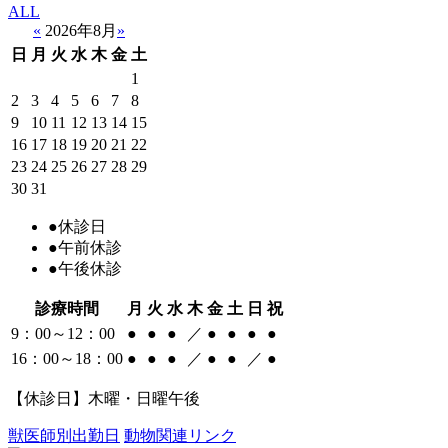
ALL
«
2026年8月
»
日
月
火
水
木
金
土
1
2
3
4
5
6
7
8
9
10
11
12
13
14
15
16
17
18
19
20
21
22
23
24
25
26
27
28
29
30
31
●
休診日
●
午前休診
●
午後休診
診療時間
月
火
水
木
金
土
日
祝
9：00～12：00
●
●
●
／
●
●
●
●
16：00～18：00
●
●
●
／
●
●
／
●
【休診日】木曜・日曜午後
獣医師別出勤日
動物関連リンク