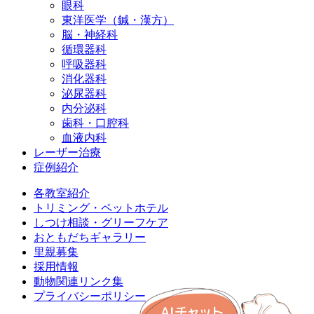
眼科
東洋医学（鍼・漢方）
脳・神経科
循環器科
呼吸器科
消化器科
泌尿器科
内分泌科
歯科・口腔科
血液内科
レーザー治療
症例紹介
各教室紹介
トリミング・ペットホテル
しつけ相談・グリーフケア
おともだちギャラリー
里親募集
採用情報
動物関連リンク集
プライバシーポリシー