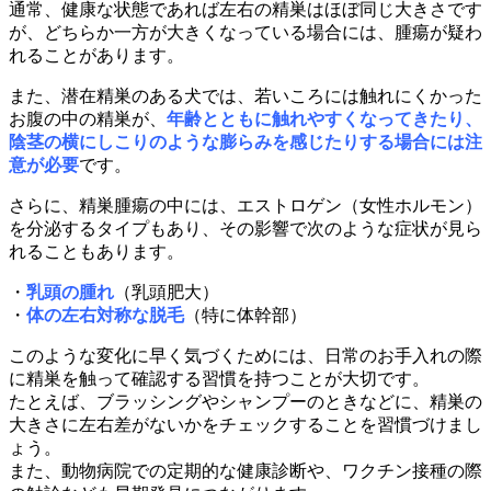
通常、健康な状態であれば左右の精巣はほぼ同じ大きさです
が、どちらか一方が大きくなっている場合には、腫瘍が疑わ
れることがあります。
また、潜在精巣のある犬では、若いころには触れにくかった
お腹の中の精巣が、
年齢とともに触れやすくなってきたり、
陰茎の横にしこりのような膨らみを感じたりする場合には注
意が必要
です。
さらに、精巣腫瘍の中には、エストロゲン（女性ホルモン）
を分泌するタイプもあり、その影響で次のような症状が見ら
れることもあります。
・
乳頭の腫れ
（乳頭肥大）
・
体の左右対称な脱毛
（特に体幹部）
このような変化に早く気づくためには、日常のお手入れの際
に精巣を触って確認する習慣を持つことが大切です。
たとえば、ブラッシングやシャンプーのときなどに、精巣の
大きさに左右差がないかをチェックすることを習慣づけまし
ょう。
また、動物病院での定期的な健康診断や、ワクチン接種の際