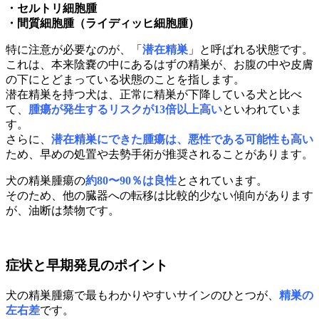
・セルトリ細胞腫
・間質細胞腫（ライディッヒ細胞腫）
特に注意が必要なのが、「
潜在精巣
」と呼ばれる状態です。
これは、本来陰嚢の中にあるはずの精巣が、お腹の中や皮膚
の下にとどまっている状態のことを指します。
潜在精巣を持つ犬は、正常に精巣が下降している犬と比べ
て、
腫瘍が発生するリスクが13倍以上高い
といわれていま
す。
さらに、
潜在精巣にできた腫瘍は、悪性である可能性も高い
ため、早めの処置や去勢手術が推奨されることがあります。
犬の精巣腫瘍の
約80〜90％は良性
とされています。
そのため、他の臓器への転移は比較的少ない傾向があります
が、油断は禁物です。
症状と早期発見のポイント
犬の精巣腫瘍で最もわかりやすいサインのひとつが、
精巣の
左右差
です。