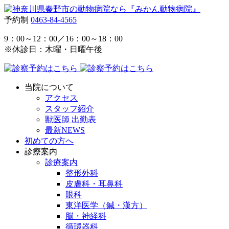
予約制
0463-84-4565
9：00～12：00／16：00～18：00
※休診日：木曜・日曜午後
当院について
アクセス
スタッフ紹介
獣医師 出勤表
最新NEWS
初めての方へ
診療案内
診療案内
整形外科
皮膚科・耳鼻科
眼科
東洋医学（鍼・漢方）
脳・神経科
循環器科