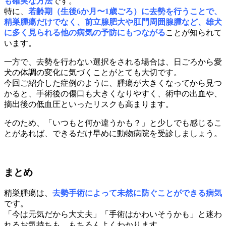
も確実な方法
です。
特に、
若齢期（生後6か月〜1歳ごろ）に去勢を行うことで、
精巣腫瘍だけでなく、前立腺肥大や肛門周囲腺腫など、雄犬
に多く見られる他の病気の予防にもつながる
ことが知られて
います。
一方で、去勢を行わない選択をされる場合は、日ごろから愛
犬の体調の変化に気づくことがとても大切です。
今回ご紹介した症例のように、腫瘍が大きくなってから見つ
かると、手術後の傷口も大きくなりやすく、術中の出血や、
摘出後の低血圧といったリスクも高まります。
そのため、「いつもと何か違うかも？」と少しでも感じるこ
とがあれば、できるだけ早めに動物病院を受診しましょう。
まとめ
精巣腫瘍は、
去勢手術によって未然に防ぐことができる病気
です。
「今は元気だから大丈夫」「手術はかわいそうかも」と迷わ
れるお気持ちも、もちろんよくわかります。