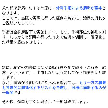
犬の精巣腫瘍に対する治療は、
外科手術による摘出が基本
と
なります。
ここでは、当院で実際に行った症例をもとに、治療の流れを
ご説明いたします。
手術は全身麻酔下で実施します。まず、手術部位の被毛を刈
り、しっかりと消毒を行ったうえで皮膚を切開し、腫瘍化し
た精巣を露出させます。
次に、精管や精巣につながる動静脈を糸で縛り（これを「結
紮」といいます）、出血しないようにしてから精巣を切り離
します。
なお、腫瘍が片側だけに見られる場合でも、
もう一方の精巣
も将来的に腫瘍化するリスクを考慮し、同様に摘出するのが
一般的
です。
その後、傷口を丁寧に縫合して手術は終了します。