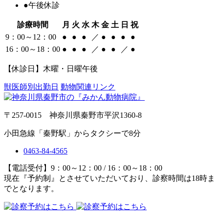
●
午後休診
診療時間
月
火
水
木
金
土
日
祝
9：00～12：00
●
●
●
／
●
●
●
●
16：00～18：00
●
●
●
／
●
●
／
●
【休診日】木曜・日曜午後
獣医師別出勤日
動物関連リンク
〒257-0015 神奈川県秦野市平沢1360-8
小田急線「秦野駅」からタクシーで8分
0463-84-4565
【電話受付】9：00～12：00 / 16：00～18：00
現在『予約制』とさせていただいており、診察時間は18時ま
でとなります。