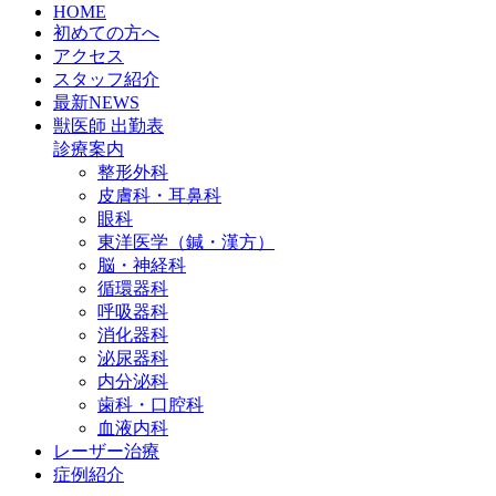
HOME
初めての方へ
アクセス
スタッフ紹介
最新NEWS
獣医師 出勤表
診療案内
整形外科
皮膚科・耳鼻科
眼科
東洋医学（鍼・漢方）
脳・神経科
循環器科
呼吸器科
消化器科
泌尿器科
内分泌科
歯科・口腔科
血液内科
レーザー治療
症例紹介