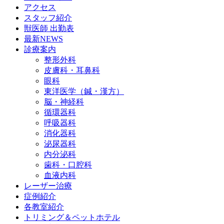
アクセス
スタッフ紹介
獣医師 出勤表
最新NEWS
診療案内
整形外科
皮膚科・耳鼻科
眼科
東洋医学（鍼・漢方）
脳・神経科
循環器科
呼吸器科
消化器科
泌尿器科
内分泌科
歯科・口腔科
血液内科
レーザー治療
症例紹介
各教室紹介
トリミング＆ペットホテル