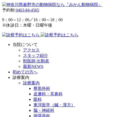
予約制
0463-84-4565
9：00～12：00／16：00～18：00
※休診日：木曜・日曜午後
当院について
アクセス
スタッフ紹介
獣医師 出勤表
最新NEWS
初めての方へ
診療案内
診療案内
整形外科
皮膚科・耳鼻科
眼科
東洋医学（鍼・漢方）
脳・神経科
循環器科