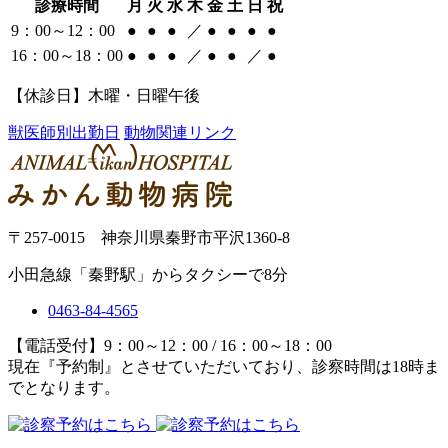
診療時間
月
火
水
木
金
土
日
祝
9：00～12：00
●
●
●
／
●
●
●
●
16：00～18：00
●
●
●
／
●
●
／
●
【休診日】木曜・日曜午後
獣医師別出勤日
動物関連リンク
〒257-0015 神奈川県秦野市平沢1360-8
小田急線「秦野駅」からタクシーで8分
0463-84-4565
【電話受付】9：00～12：00 / 16：00～18：00
現在『予約制』とさせていただいており、診察時間は18時ま
でとなります。