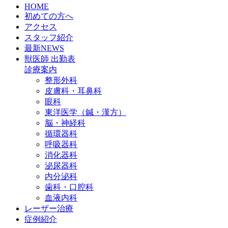
HOME
初めての方へ
アクセス
スタッフ紹介
最新NEWS
獣医師 出勤表
診療案内
整形外科
皮膚科・耳鼻科
眼科
東洋医学（鍼・漢方）
脳・神経科
循環器科
呼吸器科
消化器科
泌尿器科
内分泌科
歯科・口腔科
血液内科
レーザー治療
症例紹介