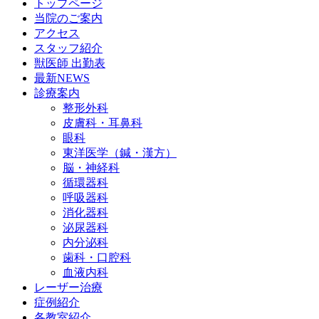
トップページ
当院のご案内
アクセス
スタッフ紹介
獣医師 出勤表
最新NEWS
診療案内
整形外科
皮膚科・耳鼻科
眼科
東洋医学（鍼・漢方）
脳・神経科
循環器科
呼吸器科
消化器科
泌尿器科
内分泌科
歯科・口腔科
血液内科
レーザー治療
症例紹介
各教室紹介