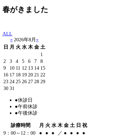
春がきました
ALL
«
2026年8月
»
日
月
火
水
木
金
土
1
2
3
4
5
6
7
8
9
10
11
12
13
14
15
16
17
18
19
20
21
22
23
24
25
26
27
28
29
30
31
●
休診日
●
午前休診
●
午後休診
診療時間
月
火
水
木
金
土
日
祝
9：00～12：00
●
●
●
／
●
●
●
●