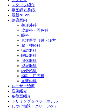
スタッフ紹介
獣医師 出勤表
最新NEWS
診療案内
整形外科
皮膚科・耳鼻科
眼科
東洋医学（鍼・漢方）
脳・神経科
循環器科
呼吸器科
消化器科
泌尿器科
内分泌科
歯科・口腔科
血液内科
レーザー治療
症例紹介
各教室紹介
トリミング＆ペットホテル
しつけ相談・グリーフケア