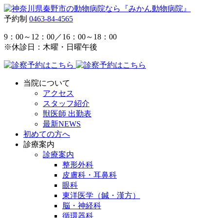
予約制
0463-84-4565
9：00～12：00／16：00～18：00
※休診日：木曜・日曜午後
当院について
アクセス
スタッフ紹介
獣医師 出勤表
最新NEWS
初めての方へ
診療案内
診療案内
整形外科
皮膚科・耳鼻科
眼科
東洋医学（鍼・漢方）
脳・神経科
循環器科