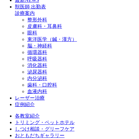
最新NEWS
獣医師 出勤表
診療案内
整形外科
皮膚科・耳鼻科
眼科
東洋医学（鍼・漢方）
脳・神経科
循環器科
呼吸器科
消化器科
泌尿器科
内分泌科
歯科・口腔科
血液内科
レーザー治療
症例紹介
各教室紹介
トリミング・ペットホテル
しつけ相談・グリーフケア
おともだちギャラリー