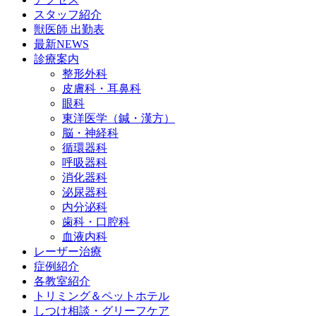
スタッフ紹介
獣医師 出勤表
最新NEWS
診療案内
整形外科
皮膚科・耳鼻科
眼科
東洋医学（鍼・漢方）
脳・神経科
循環器科
呼吸器科
消化器科
泌尿器科
内分泌科
歯科・口腔科
血液内科
レーザー治療
症例紹介
各教室紹介
トリミング＆ペットホテル
しつけ相談・グリーフケア