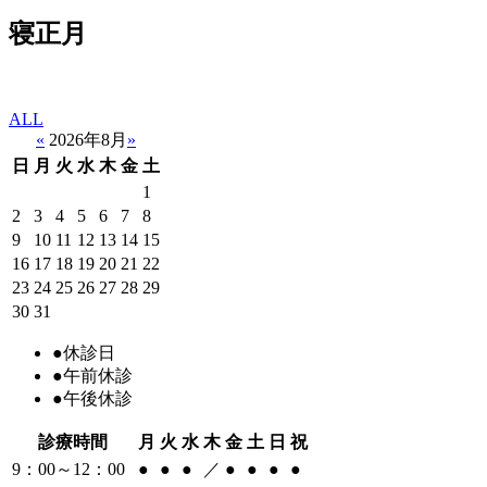
寝正月
ALL
«
2026年8月
»
日
月
火
水
木
金
土
1
2
3
4
5
6
7
8
9
10
11
12
13
14
15
16
17
18
19
20
21
22
23
24
25
26
27
28
29
30
31
●
休診日
●
午前休診
●
午後休診
診療時間
月
火
水
木
金
土
日
祝
9：00～12：00
●
●
●
／
●
●
●
●