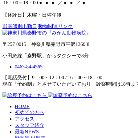
16：00～18：00
●
●
●
／
●
●
／
●
【休診日】木曜・日曜午後
獣医師別出勤日
動物関連リンク
〒257-0015 神奈川県秦野市平沢1360-8
小田急線「秦野駅」からタクシーで8分
0463-84-4565
【電話受付】9：00～12：00 / 16：00～18：00
現在『予約制』とさせていただいており、診察時間は18時ま
HOME
初めての方へ
アクセス
スタッフ紹介
最新NEWS