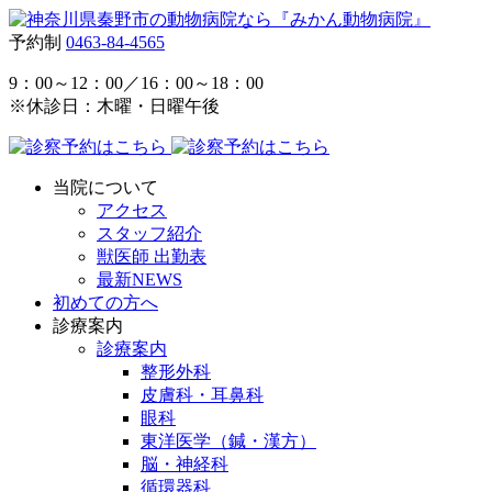
予約制
0463-84-4565
9：00～12：00／16：00～18：00
※休診日：木曜・日曜午後
当院について
アクセス
スタッフ紹介
獣医師 出勤表
最新NEWS
初めての方へ
診療案内
診療案内
整形外科
皮膚科・耳鼻科
眼科
東洋医学（鍼・漢方）
脳・神経科
循環器科