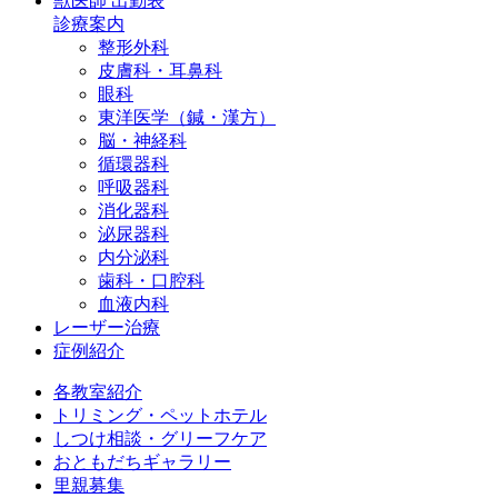
獣医師 出勤表
診療案内
整形外科
皮膚科・耳鼻科
眼科
東洋医学（鍼・漢方）
脳・神経科
循環器科
呼吸器科
消化器科
泌尿器科
内分泌科
歯科・口腔科
血液内科
レーザー治療
症例紹介
各教室紹介
トリミング・ペットホテル
しつけ相談・グリーフケア
おともだちギャラリー
里親募集