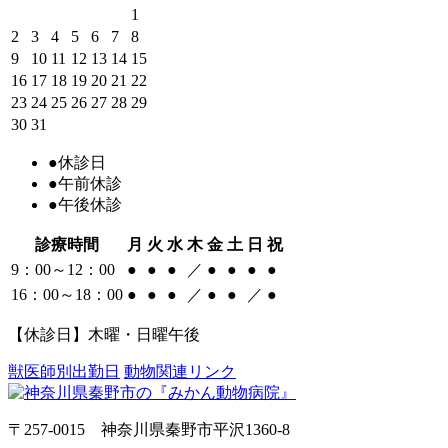
1
2
3
4
5
6
7
8
9
10
11
12
13
14
15
16
17
18
19
20
21
22
23
24
25
26
27
28
29
30
31
●
休診日
●
午前休診
●
午後休診
診療時間
月
火
水
木
金
土
日
祝
9：00～12：00
●
●
●
／
●
●
●
●
16：00～18：00
●
●
●
／
●
●
／
●
【休診日】木曜・日曜午後
獣医師別出勤日
動物関連リンク
〒257-0015 神奈川県秦野市平沢1360-8