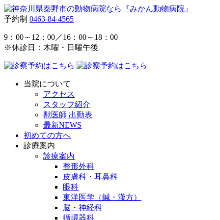
予約制
0463-84-4565
9：00～12：00／16：00～18：00
※休診日：木曜・日曜午後
当院について
アクセス
スタッフ紹介
獣医師 出勤表
最新NEWS
初めての方へ
診療案内
診療案内
整形外科
皮膚科・耳鼻科
眼科
東洋医学（鍼・漢方）
脳・神経科
循環器科