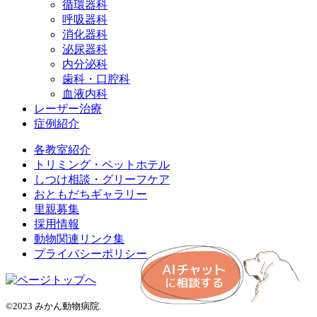
循環器科
呼吸器科
消化器科
泌尿器科
内分泌科
歯科・口腔科
血液内科
レーザー治療
症例紹介
各教室紹介
トリミング・ペットホテル
しつけ相談・グリーフケア
おともだちギャラリー
里親募集
採用情報
動物関連リンク集
プライバシーポリシー
©2023 みかん動物病院.