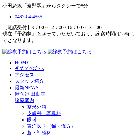
小田急線「秦野駅」からタクシーで8分
0463-84-4565
【電話受付】9：00～12：00 / 16：00～18：00
現在『予約制』とさせていただいており、診察時間は18時ま
でとなります。
HOME
初めての方へ
アクセス
スタッフ紹介
最新NEWS
獣医師 出勤表
診療案内
整形外科
皮膚科・耳鼻科
眼科
東洋医学（鍼・漢方）
脳・神経科