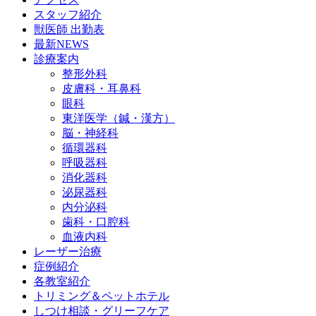
スタッフ紹介
獣医師 出勤表
最新NEWS
診療案内
整形外科
皮膚科・耳鼻科
眼科
東洋医学（鍼・漢方）
脳・神経科
循環器科
呼吸器科
消化器科
泌尿器科
内分泌科
歯科・口腔科
血液内科
レーザー治療
症例紹介
各教室紹介
トリミング＆ペットホテル
しつけ相談・グリーフケア