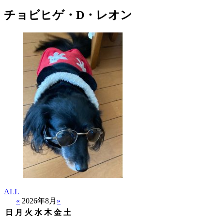
チョビヒゲ・D・レオン
ALL
«
2026年8月
»
日
月
火
水
木
金
土