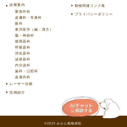
診療案内
動物関連リンク集
整形外科
プライバシーポリシー
皮膚科・耳鼻科
眼科
東洋医学（鍼・漢方）
脳・神経科
循環器科
呼吸器科
消化器科
泌尿器科
内分泌科
歯科・口腔科
血液内科
レーザー治療
症例紹介
©2023 みかん動物病院.