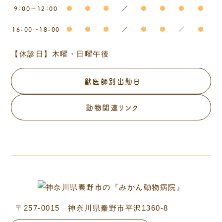
9：00～12：00
●
●
●
／
●
●
●
●
16：00～18：00
●
●
●
／
●
●
／
●
【休診日】木曜・日曜午後
獣医師別出勤日
動物関連リンク
〒257-0015 神奈川県秦野市平沢1360-8