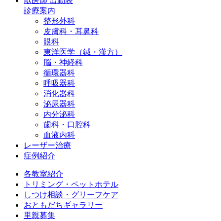
獣医師 出勤表
診療案内
整形外科
皮膚科・耳鼻科
眼科
東洋医学（鍼・漢方）
脳・神経科
循環器科
呼吸器科
消化器科
泌尿器科
内分泌科
歯科・口腔科
血液内科
レーザー治療
症例紹介
各教室紹介
トリミング・ペットホテル
しつけ相談・グリーフケア
おともだちギャラリー
里親募集