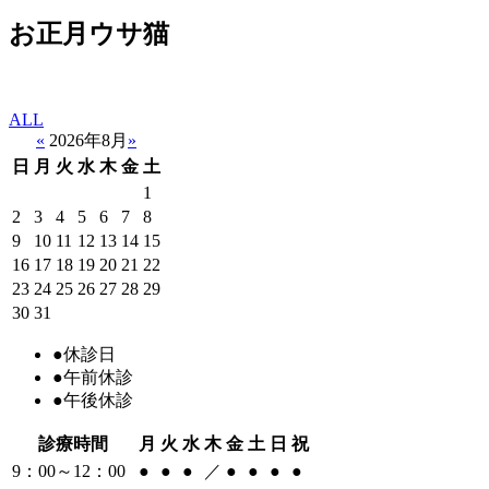
お正月ウサ猫
ALL
«
2026年8月
»
日
月
火
水
木
金
土
1
2
3
4
5
6
7
8
9
10
11
12
13
14
15
16
17
18
19
20
21
22
23
24
25
26
27
28
29
30
31
●
休診日
●
午前休診
●
午後休診
診療時間
月
火
水
木
金
土
日
祝
9：00～12：00
●
●
●
／
●
●
●
●