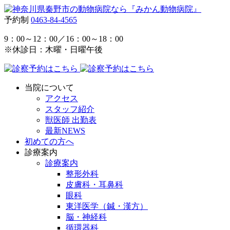
予約制
0463-84-4565
9：00～12：00／16：00～18：00
※休診日：木曜・日曜午後
当院について
アクセス
スタッフ紹介
獣医師 出勤表
最新NEWS
初めての方へ
診療案内
診療案内
整形外科
皮膚科・耳鼻科
眼科
東洋医学（鍼・漢方）
脳・神経科
循環器科