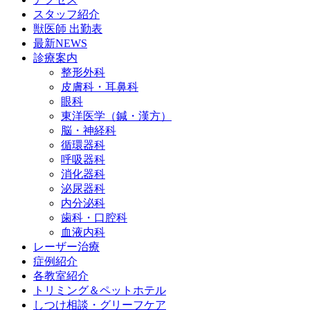
スタッフ紹介
獣医師 出勤表
最新NEWS
診療案内
整形外科
皮膚科・耳鼻科
眼科
東洋医学（鍼・漢方）
脳・神経科
循環器科
呼吸器科
消化器科
泌尿器科
内分泌科
歯科・口腔科
血液内科
レーザー治療
症例紹介
各教室紹介
トリミング＆ペットホテル
しつけ相談・グリーフケア