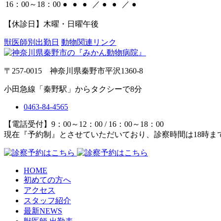
16：00～18：00
●
●
●
／
●
●
／
●
【休診日】木曜・日曜午後
獣医師別出勤日
動物関連リンク
〒257-0015 神奈川県秦野市平沢1360-8
小田急線「秦野駅」からタクシーで8分
0463-84-4565
【電話受付】9：00～12：00 / 16：00～18：00
現在『予約制』とさせていただいており、診察時間は18時ま
HOME
初めての方へ
アクセス
スタッフ紹介
最新NEWS