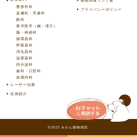
動物関連リンク集
整形外科
プライバシーポリシー
皮膚科・耳鼻科
眼科
東洋医学（鍼・漢方）
脳・神経科
循環器科
呼吸器科
消化器科
泌尿器科
内分泌科
歯科・口腔科
血液内科
レーザー治療
症例紹介
©2023 みかん動物病院.