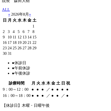
院長 森田大樹
ALL
«
2026年8月
»
日
月
火
水
木
金
土
1
2
3
4
5
6
7
8
9
10
11
12
13
14
15
16
17
18
19
20
21
22
23
24
25
26
27
28
29
30
31
●
休診日
●
午前休診
●
午後休診
診療時間
月
火
水
木
金
土
日
祝
9：00～12：00
●
●
●
／
●
●
●
●
16：00～18：00
●
●
●
／
●
●
／
●
【休診日】木曜・日曜午後