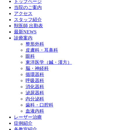
トップページ
当院のご案内
アクセス
スタッフ紹介
獣医師 出勤表
最新NEWS
診療案内
整形外科
皮膚科・耳鼻科
眼科
東洋医学（鍼・漢方）
脳・神経科
循環器科
呼吸器科
消化器科
泌尿器科
内分泌科
歯科・口腔科
血液内科
レーザー治療
症例紹介
各教室紹介