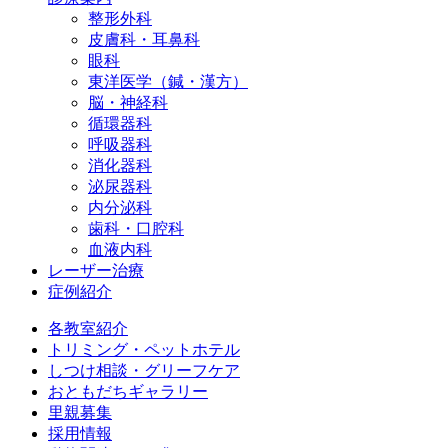
整形外科
皮膚科・耳鼻科
眼科
東洋医学（鍼・漢方）
脳・神経科
循環器科
呼吸器科
消化器科
泌尿器科
内分泌科
歯科・口腔科
血液内科
レーザー治療
症例紹介
各教室紹介
トリミング・ペットホテル
しつけ相談・グリーフケア
おともだちギャラリー
里親募集
採用情報