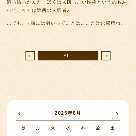
追っ払ったんだ！ぼくは人懐っこい性格というのもあ
って、今では近所の人気者♪
…でも、♀猫には弱いってことはここだけの秘密ね。
ALL
2026年8月
«
»
日
月
火
水
木
金
土