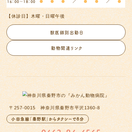
16：00～18：00
●
●
●
／
●
●
／
●
【休診日】木曜・日曜午後
獣医師別出勤日
動物関連リンク
〒257-0015 神奈川県秦野市平沢1360-8
小田急線「秦野駅」からタクシーで8分