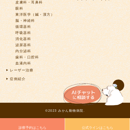
皮膚科・耳鼻科
眼科
東洋医学（鍼・漢方）
脳・神経科
循環器科
呼吸器科
消化器科
泌尿器科
内分泌科
歯科・口腔科
血液内科
レーザー治療
症例紹介
©2023 みかん動物病院.
診察予約はこちら
公式ラインはこちら